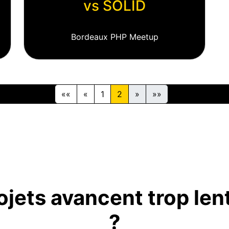
vs SOLID
Bordeaux PHP Meetup
««
«
1
2
»
»»
ojets avancent trop le
?