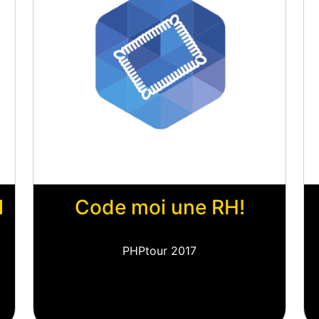
l
Code moi une RH!
PHPtour 2017