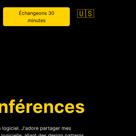
🇺🇸
Échangeons 30
minutes
nférences
an logiciel. J'adore partager mes
logicielle, allant des design patterns