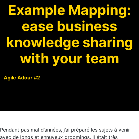
Example Mapping:
ease business
knowledge sharing
with your team
Agile Adour #2
Pendant pas mal d’années, j’ai préparé les sujets à venir
avec de longs et ennuyeux groomings. Il était très