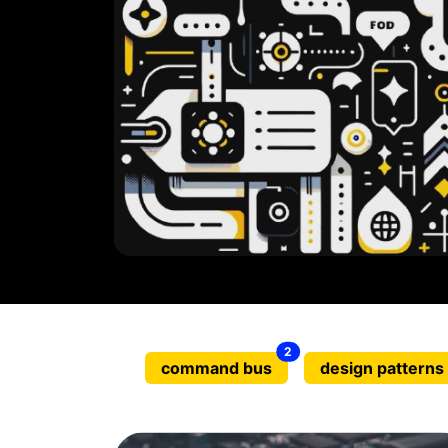
2
command bus
design patterns