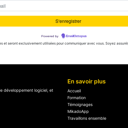
Powered by
EmailOctopus
es et seront exclusivement utilisées pour communiquer avec vous. Soyez assuré(e
En savoir plus
le développement logiciel, et
Accueil
Formation
Témoignages
MikadoApp
Travaillons ensemble