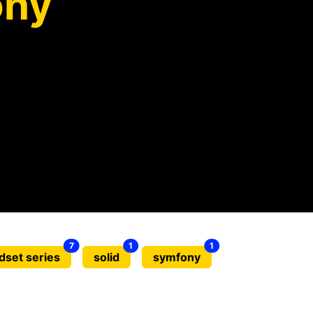
ony
7
1
1
dset series
solid
symfony