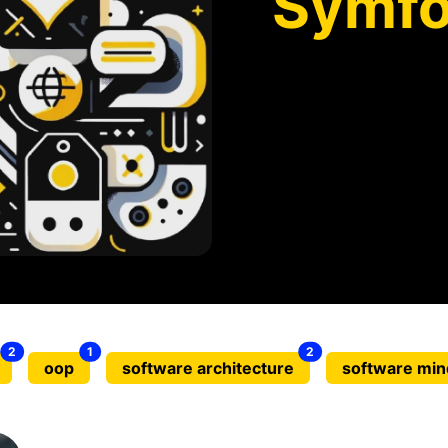
Symf
2
1
2
oop
software architecture
software min