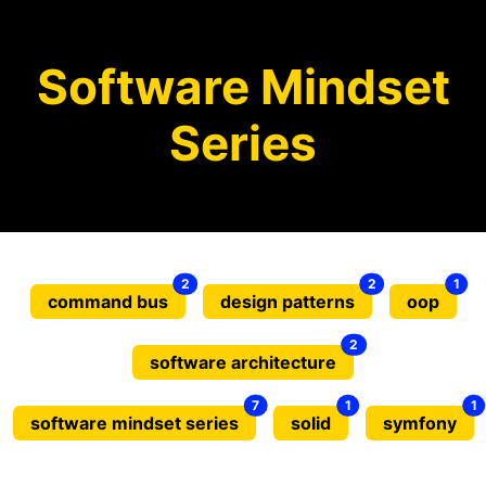
Software Mindset
Series
2
2
1
command bus
design patterns
oop
2
software architecture
7
1
1
software mindset series
solid
symfony