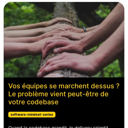
Vos équipes se marchent dessus ?
Le problème vient peut-être de
votre codebase
software-mindset-series
Quand la codebase grandit, le delivery ralentit.