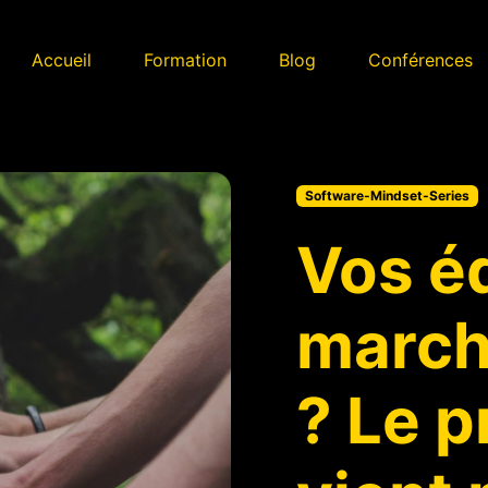
Accueil
Formation
Blog
Conférences
Software-Mindset-Series
Vos é
march
? Le 