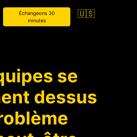
🇺🇸
Échangeons 30
minutes
quipes se
ent dessus
problème