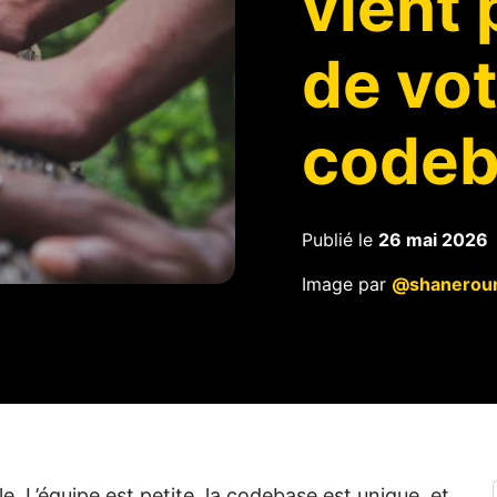
vient 
de vo
codeb
Publié le
26 mai 2026
Image par
@shanerou
e. L’équipe est petite, la codebase est unique, et