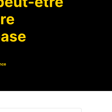
peut-être
tre
ase
nce